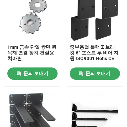
1mm 금속 단일 쌍면 원
중부용철 블랙 Z 브래
목재 연결 장치 건설용
킷 6" 포스트 투 비어 지
치아판
원 ISO9001 Rohs CE
문의 보내기
문의 보내기
홈
제품 소개
동영상