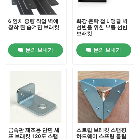
회사 소개
6 인치 중량 작업 벽에
화강 촌락 철 L 앵글 벽
장착 된 숨겨진 브래킷
선반을 위한 부동 선반
브래킷
공장 투어
문의 보내기
문의 보내기
품질 관리
연락처
견적 요청
금속 하드웨어 부품
금속판 제조용 단면 셰
스트립 브래킷 스탬핑
홈 스토리지 조직기
프 브래킷 120도 스탬
하드웨어 스프링 클립