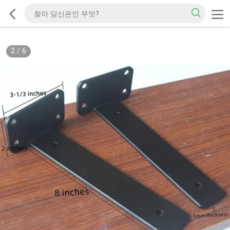
2
/
6