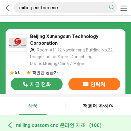
Beijing Xunengsun Technology
Corporation
Room A1112,Nanxincang Building,No.22
Dongsishitiao Street,Dongcheng
District,Beijing,China ZIP,중국
5.0
확인된 공급자
지금 전화
연락처
상품
저희에 관하여
milling custom cnc 온라인 제조
(100)