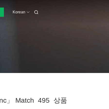
Korean
 Cnc」 Match 495 상품