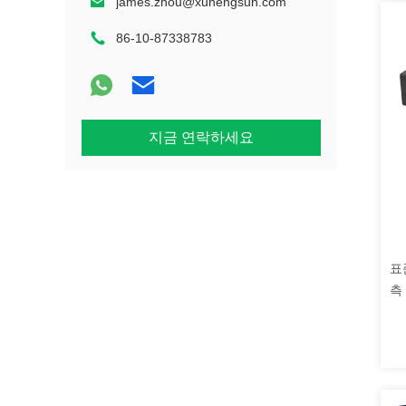
james.zhou@xunengsun.com
86-10-87338783
지금 연락하세요
표
측