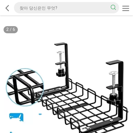
2
/
6