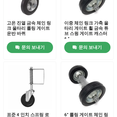
회사 소개
고온 진열 금속 체인 링
이중 체인 링크 가축 울
크 울타리 롤링 게이트
타리 게이트 휠 금속 튜
공장 투어
운반 바퀴
브 스윙 게이트 캐스터
6 "
문의 보내기
문의 보내기
품질 관리
연락처
견적 요청
금속 하드웨어 부품
홈 스토리지 조직기
표준 4 인치 스프링 로
6" 롤링 게이트 체인 링