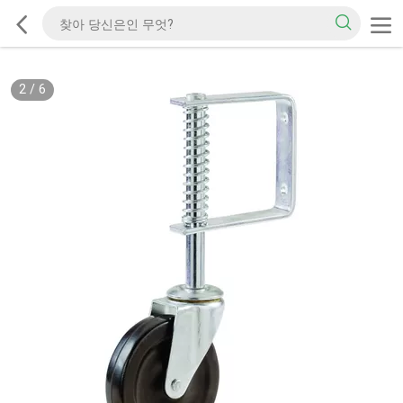
2
/
6